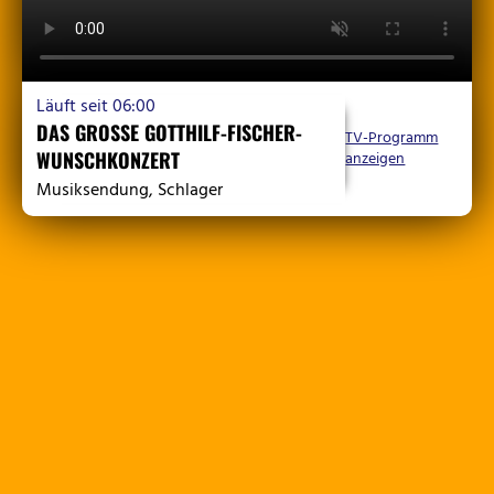
Läuft seit
06:00
DAS GROSSE GOTTHILF-FISCHER-W
TV-Programm
UNSCHKONZERT
anzeigen
Musiksendung, Schlager