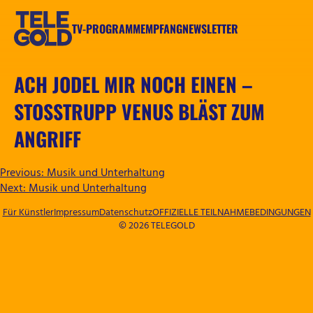
Zum
Inhalt
TV-PROGRAMM
EMPFANG
NEWSLETTER
springen
TELEGOLD
ACH JODEL MIR NOCH EINEN –
STOSSTRUPP VENUS BLÄST ZUM A
NGRIFF
BEITRAGSNAVIGATION
Previous:
Musik und Unterhaltung
Next:
Musik und Unterhaltung
Für Künstler
Impressum
Datenschutz
OFFIZIELLE TEILNAHMEBEDINGUNGEN
© 2026 TELEGOLD