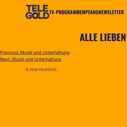
Zum
Inhalt
TV-PROGRAMM
EMPFANG
NEWSLETTER
springen
TELEGOLD
ALLE LIEBEN
BEITRAGSNAVIGATION
Previous:
Musik und Unterhaltung
Next:
Musik und Unterhaltung
© 2026 TELEGOLD