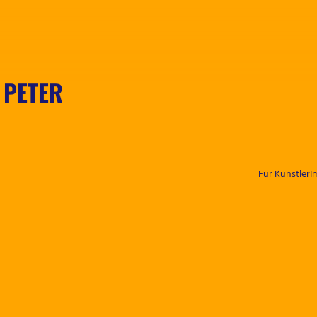
 PETER
Für Künstler
I