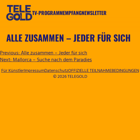
Zum
Inhalt
TV-PROGRAMM
EMPFANG
NEWSLETTER
springen
TELEGOLD
ALLE ZUSAMMEN – JEDER FÜR SICH
BEITRAGSNAVIGATION
Previous:
Alle zusammen – Jeder für sich
Next:
Mallorca – Suche nach dem Paradies
Für Künstler
Impressum
Datenschutz
OFFIZIELLE TEILNAHMEBEDINGUNGEN
© 2026 TELEGOLD