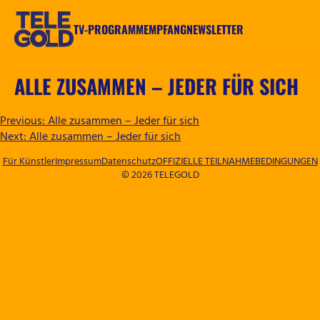
Zum
Inhalt
TV-PROGRAMM
EMPFANG
NEWSLETTER
springen
TELEGOLD
ALLE ZUSAMMEN – JEDER FÜR SICH
BEITRAGSNAVIGATION
Previous:
Alle zusammen – Jeder für sich
Next:
Alle zusammen – Jeder für sich
Für Künstler
Impressum
Datenschutz
OFFIZIELLE TEILNAHMEBEDINGUNGEN
© 2026 TELEGOLD