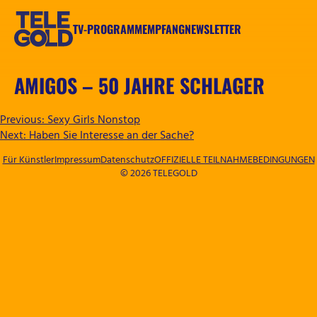
Zum
Inhalt
TV-PROGRAMM
EMPFANG
NEWSLETTER
springen
TELEGOLD
AMIGOS – 50 JAHRE SCHLAGER
BEITRAGSNAVIGATION
Previous:
Sexy Girls Nonstop
Next:
Haben Sie Interesse an der Sache?
Für Künstler
Impressum
Datenschutz
OFFIZIELLE TEILNAHMEBEDINGUNGEN
© 2026 TELEGOLD