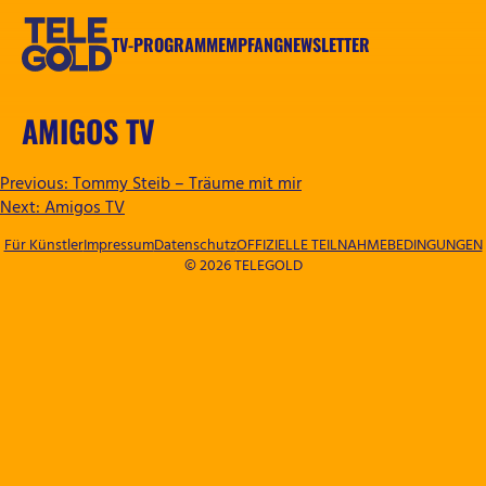
Zum
Inhalt
TV-PROGRAMM
EMPFANG
NEWSLETTER
springen
TELEGOLD
AMIGOS TV
BEITRAGSNAVIGATION
Previous:
Tommy Steib – Träume mit mir
Next:
Amigos TV
Für Künstler
Impressum
Datenschutz
OFFIZIELLE TEILNAHMEBEDINGUNGEN
© 2026 TELEGOLD