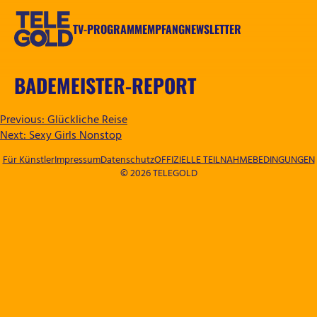
Zum
Inhalt
TV-PROGRAMM
EMPFANG
NEWSLETTER
springen
TELEGOLD
BADEMEISTER-REPORT
BEITRAGSNAVIGATION
Previous:
Glückliche Reise
Next:
Sexy Girls Nonstop
Für Künstler
Impressum
Datenschutz
OFFIZIELLE TEILNAHMEBEDINGUNGEN
© 2026 TELEGOLD