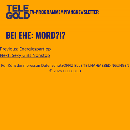
Zum
Inhalt
TV-PROGRAMM
EMPFANG
NEWSLETTER
springen
TELEGOLD
BEI EHE: MORD?!?
BEITRAGSNAVIGATION
Previous:
Energiespartipp
Next:
Sexy Girls Nonstop
Für Künstler
Impressum
Datenschutz
OFFIZIELLE TEILNAHMEBEDINGUNGEN
© 2026 TELEGOLD