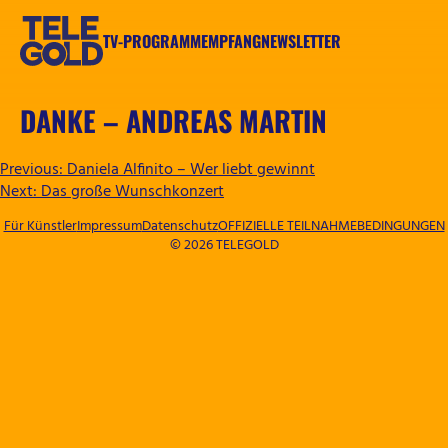
Zum
Inhalt
TV-PROGRAMM
EMPFANG
NEWSLETTER
springen
TELEGOLD
DANKE – ANDREAS MARTIN
BEITRAGSNAVIGATION
Previous:
Daniela Alfinito – Wer liebt gewinnt
Next:
Das große Wunschkonzert
Für Künstler
Impressum
Datenschutz
OFFIZIELLE TEILNAHMEBEDINGUNGEN
© 2026 TELEGOLD