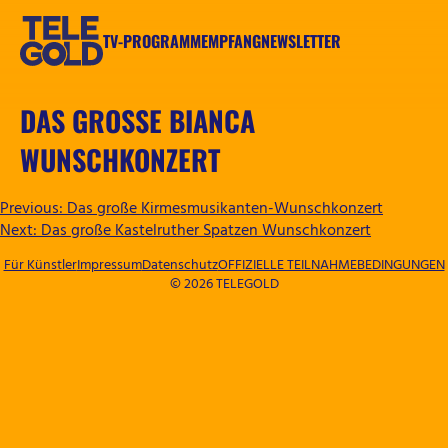
Zum
Inhalt
TV-PROGRAMM
EMPFANG
NEWSLETTER
springen
TELEGOLD
DAS GROSSE BIANCA W
UNSCHKONZERT
BEITRAGSNAVIGATION
Previous:
Das große Kirmesmusikanten-Wunschkonzert
Next:
Das große Kastelruther Spatzen Wunschkonzert
Für Künstler
Impressum
Datenschutz
OFFIZIELLE TEILNAHMEBEDINGUNGEN
© 2026 TELEGOLD