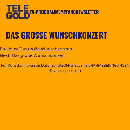
Zum
Inhalt
TV-PROGRAMM
EMPFANG
NEWSLETTER
springen
TELEGOLD
DAS GROSSE WUNSCHKONZERT
BEITRAGSNAVIGATION
Previous:
Das große Wunschkonzert
Next:
Das große Wunschkonzert
Für Künstler
Impressum
Datenschutz
OFFIZIELLE TEILNAHMEBEDINGUNGEN
© 2026 TELEGOLD