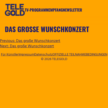
Zum
Inhalt
TV-PROGRAMM
EMPFANG
NEWSLETTER
springen
TELEGOLD
DAS GROSSE WUNSCHKONZERT
BEITRAGSNAVIGATION
Previous:
Das große Wunschkonzert
Next:
Das große Wunschkonzert
Für Künstler
Impressum
Datenschutz
OFFIZIELLE TEILNAHMEBEDINGUNGEN
© 2026 TELEGOLD