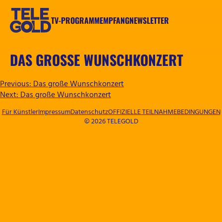
Zum
Inhalt
TV-PROGRAMM
EMPFANG
NEWSLETTER
springen
TELEGOLD
DAS GROSSE WUNSCHKONZERT
BEITRAGSNAVIGATION
Previous:
Das große Wunschkonzert
Next:
Das große Wunschkonzert
Für Künstler
Impressum
Datenschutz
OFFIZIELLE TEILNAHMEBEDINGUNGEN
© 2026 TELEGOLD