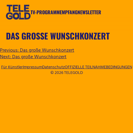
Zum
Inhalt
TV-PROGRAMM
EMPFANG
NEWSLETTER
springen
TELEGOLD
DAS GROSSE WUNSCHKONZERT
BEITRAGSNAVIGATION
Previous:
Das große Wunschkonzert
Next:
Das große Wunschkonzert
Für Künstler
Impressum
Datenschutz
OFFIZIELLE TEILNAHMEBEDINGUNGEN
© 2026 TELEGOLD