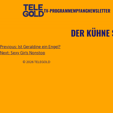
Zum
Inhalt
TV-PROGRAMM
EMPFANG
NEWSLETTER
springen
TELEGOLD
DER KÜHNE
BEITRAGSNAVIGATION
Previous:
Ist Geraldine ein Engel?
Next:
Sexy Girls Nonstop
© 2026 TELEGOLD