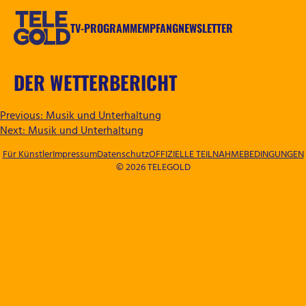
Zum
Inhalt
TV-PROGRAMM
EMPFANG
NEWSLETTER
springen
TELEGOLD
DER WETTERBERICHT
BEITRAGSNAVIGATION
Previous:
Musik und Unterhaltung
Next:
Musik und Unterhaltung
Für Künstler
Impressum
Datenschutz
OFFIZIELLE TEILNAHMEBEDINGUNGEN
© 2026 TELEGOLD