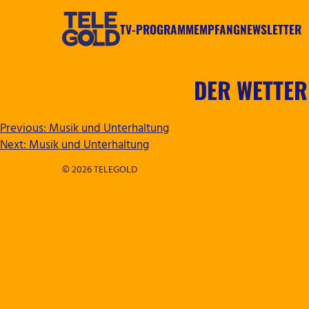
Zum
Inhalt
TV-PROGRAMM
EMPFANG
NEWSLETTER
springen
TELEGOLD
DER WETTER
BEITRAGSNAVIGATION
Previous:
Musik und Unterhaltung
Next:
Musik und Unterhaltung
© 2026 TELEGOLD