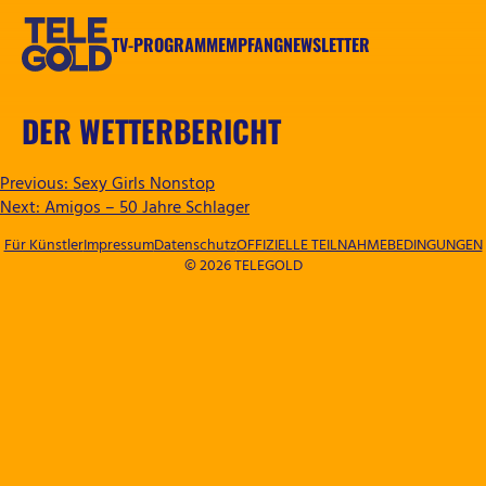
Zum
Inhalt
TV-PROGRAMM
EMPFANG
NEWSLETTER
springen
TELEGOLD
DER WETTERBERICHT
BEITRAGSNAVIGATION
Previous:
Sexy Girls Nonstop
Next:
Amigos – 50 Jahre Schlager
Für Künstler
Impressum
Datenschutz
OFFIZIELLE TEILNAHMEBEDINGUNGEN
© 2026 TELEGOLD