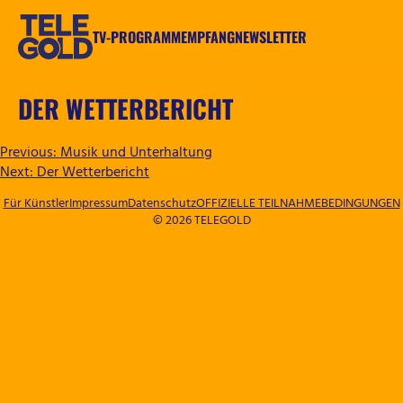
Zum
Inhalt
TV-PROGRAMM
EMPFANG
NEWSLETTER
springen
TELEGOLD
DER WETTERBERICHT
BEITRAGSNAVIGATION
Previous:
Musik und Unterhaltung
Next:
Der Wetterbericht
Für Künstler
Impressum
Datenschutz
OFFIZIELLE TEILNAHMEBEDINGUNGEN
© 2026 TELEGOLD