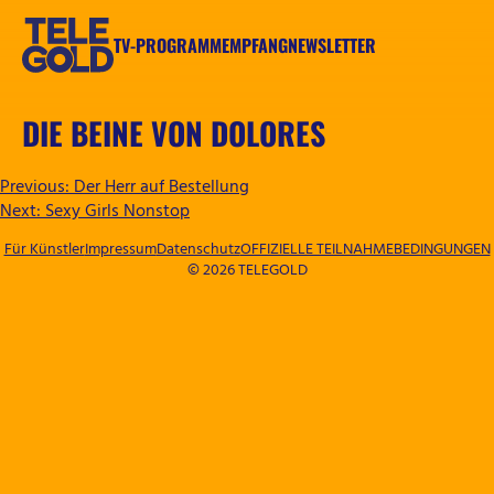
Zum
Inhalt
TV-PROGRAMM
EMPFANG
NEWSLETTER
springen
TELEGOLD
DIE BEINE VON DOLORES
BEITRAGSNAVIGATION
Previous:
Der Herr auf Bestellung
Next:
Sexy Girls Nonstop
Für Künstler
Impressum
Datenschutz
OFFIZIELLE TEILNAHMEBEDINGUNGEN
© 2026 TELEGOLD