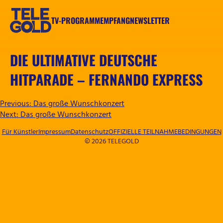
Zum
Inhalt
TV-PROGRAMM
EMPFANG
NEWSLETTER
springen
TELEGOLD
DIE ULTIMATIVE DEUTSCHE
HITPARADE – FERNANDO EXPRESS
BEITRAGSNAVIGATION
Previous:
Das große Wunschkonzert
Next:
Das große Wunschkonzert
Für Künstler
Impressum
Datenschutz
OFFIZIELLE TEILNAHMEBEDINGUNGEN
© 2026 TELEGOLD