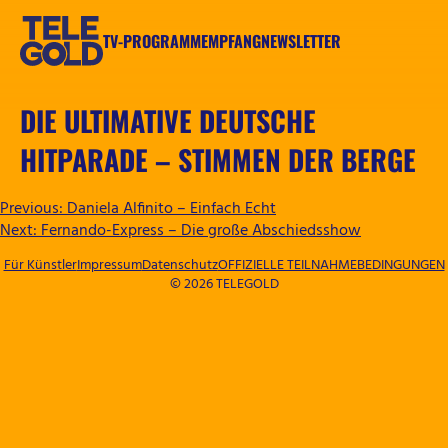
Zum
Inhalt
TV-PROGRAMM
EMPFANG
NEWSLETTER
springen
TELEGOLD
DIE ULTIMATIVE DEUTSCHE
HITPARADE – STIMMEN DER BERGE
BEITRAGSNAVIGATION
Previous:
Daniela Alfinito – Einfach Echt
Next:
Fernando-Express – Die große Abschiedsshow
Für Künstler
Impressum
Datenschutz
OFFIZIELLE TEILNAHMEBEDINGUNGEN
© 2026 TELEGOLD