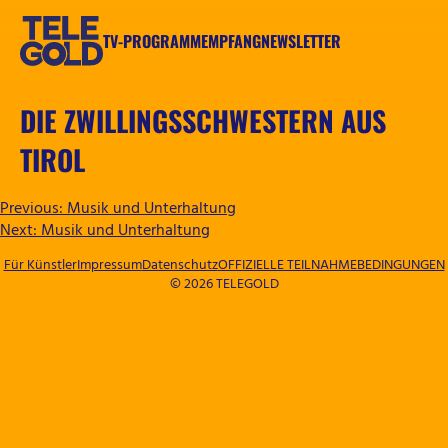
Zum
Inhalt
TV-PROGRAMM
EMPFANG
NEWSLETTER
springen
TELEGOLD
DIE ZWILLINGSSCHWESTERN AUS
TIROL
BEITRAGSNAVIGATION
Previous:
Musik und Unterhaltung
Next:
Musik und Unterhaltung
Für Künstler
Impressum
Datenschutz
OFFIZIELLE TEILNAHMEBEDINGUNGEN
© 2026 TELEGOLD