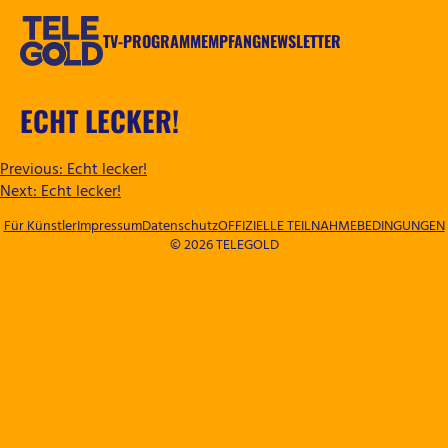
Zum
Inhalt
TV-PROGRAMM
EMPFANG
NEWSLETTER
springen
TELEGOLD
ECHT LECKER!
BEITRAGSNAVIGATION
Previous:
Echt lecker!
Next:
Echt lecker!
Für Künstler
Impressum
Datenschutz
OFFIZIELLE TEILNAHMEBEDINGUNGEN
© 2026 TELEGOLD