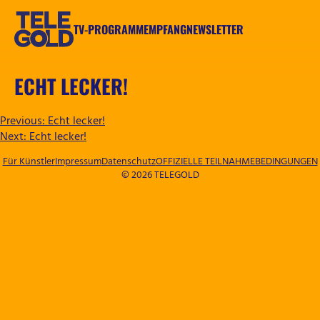
Zum
Inhalt
TV-PROGRAMM
EMPFANG
NEWSLETTER
springen
TELEGOLD
ECHT LECKER!
BEITRAGSNAVIGATION
Previous:
Echt lecker!
Next:
Echt lecker!
Für Künstler
Impressum
Datenschutz
OFFIZIELLE TEILNAHMEBEDINGUNGEN
© 2026 TELEGOLD