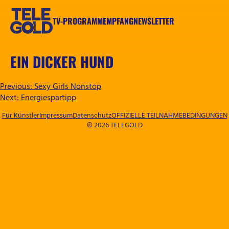
Zum
Inhalt
TV-PROGRAMM
EMPFANG
NEWSLETTER
springen
TELEGOLD
EIN DICKER HUND
BEITRAGSNAVIGATION
Previous:
Sexy Girls Nonstop
Next:
Energiespartipp
Für Künstler
Impressum
Datenschutz
OFFIZIELLE TEILNAHMEBEDINGUNGEN
© 2026 TELEGOLD