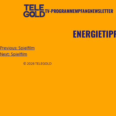
Zum
Inhalt
TV-PROGRAMM
EMPFANG
NEWSLETTER
springen
TELEGOLD
ENERGIETIP
BEITRAGSNAVIGATION
Previous:
Spielfilm
Next:
Spielfilm
© 2026 TELEGOLD