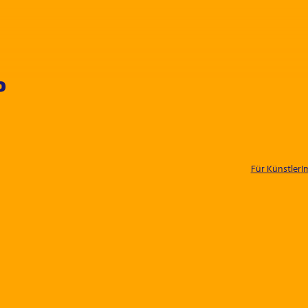
P
Für Künstler
I