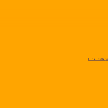
Für Künstler
I