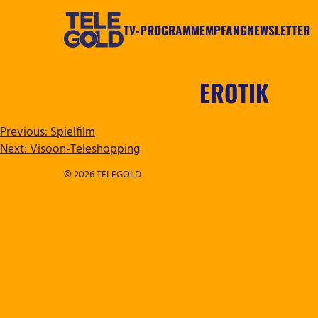
Zum
Inhalt
TV-PROGRAMM
EMPFANG
NEWSLETTER
springen
TELEGOLD
EROTIK
BEITRAGSNAVIGATION
Previous:
Spielfilm
Next:
Visoon-Teleshopping
© 2026 TELEGOLD