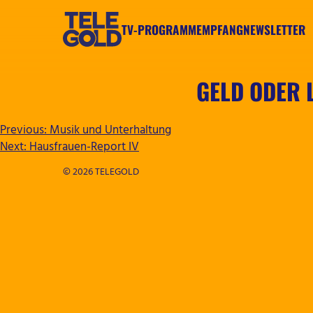
Zum
Inhalt
TV-PROGRAMM
EMPFANG
NEWSLETTER
springen
TELEGOLD
GELD ODER 
BEITRAGSNAVIGATION
Previous:
Musik und Unterhaltung
Next:
Hausfrauen-Report IV
© 2026 TELEGOLD