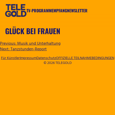
Zum
Inhalt
TV-PROGRAMM
EMPFANG
NEWSLETTER
springen
TELEGOLD
GLÜCK BEI FRAUEN
BEITRAGSNAVIGATION
Previous:
Musik und Unterhaltung
Next:
Tanzstunden-Report
Für Künstler
Impressum
Datenschutz
OFFIZIELLE TEILNAHMEBEDINGUNGEN
© 2026 TELEGOLD