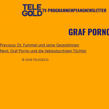
Zum
Inhalt
TV-PROGRAMM
EMPFANG
NEWSLETTER
springen
TELEGOLD
GRAF PORNO
BEITRAGSNAVIGATION
Previous:
Dr. Fummel und seine Gespielinnen
Next:
Graf Porno und die liebesdurstigen Töchter
© 2026 TELEGOLD