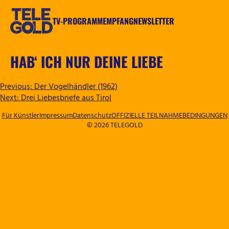
Zum
Inhalt
TV-PROGRAMM
EMPFANG
NEWSLETTER
springen
TELEGOLD
HAB‘ ICH NUR DEINE LIEBE
BEITRAGSNAVIGATION
Previous:
Der Vogelhändler (1962)
Next:
Drei Liebesbriefe aus Tirol
Für Künstler
Impressum
Datenschutz
OFFIZIELLE TEILNAHMEBEDINGUNGEN
© 2026 TELEGOLD