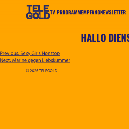
Zum
Inhalt
TV-PROGRAMM
EMPFANG
NEWSLETTER
springen
TELEGOLD
HALLO DIE
BEITRAGSNAVIGATION
Previous:
Sexy Girls Nonstop
Next:
Marine gegen Liebskummer
© 2026 TELEGOLD