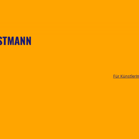
NSTMANN
Für Künstler
I