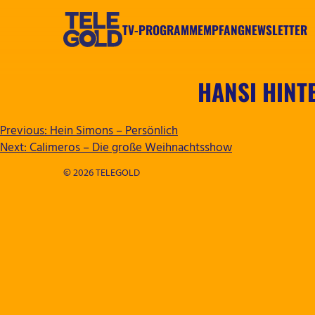
Zum
Inhalt
TV-PROGRAMM
EMPFANG
NEWSLETTER
springen
TELEGOLD
HANSI HINT
BEITRAGSNAVIGATION
Previous:
Hein Simons – Persönlich
Next:
Calimeros – Die große Weihnachtsshow
© 2026 TELEGOLD