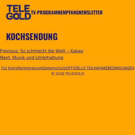
Zum
Inhalt
TV-PROGRAMM
EMPFANG
NEWSLETTER
springen
TELEGOLD
KOCHSENDUNG
BEITRAGSNAVIGATION
Previous:
So schmeckt die Welt – Kakao
Next:
Musik und Unterhaltung
Für Künstler
Impressum
Datenschutz
OFFIZIELLE TEILNAHMEBEDINGUNGEN
© 2026 TELEGOLD