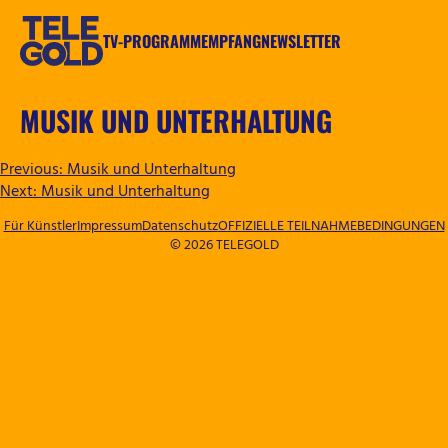
Zum
Inhalt
TV-PROGRAMM
EMPFANG
NEWSLETTER
springen
TELEGOLD
MUSIK UND UNTERHALTUNG
BEITRAGSNAVIGATION
Previous:
Musik und Unterhaltung
Next:
Musik und Unterhaltung
Für Künstler
Impressum
Datenschutz
OFFIZIELLE TEILNAHMEBEDINGUNGEN
© 2026 TELEGOLD