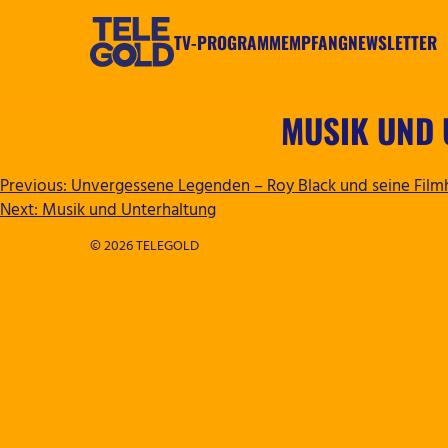
Zum
Inhalt
TV-PROGRAMM
EMPFANG
NEWSLETTER
springen
TELEGOLD
MUSIK UND
BEITRAGSNAVIGATION
Previous:
Unvergessene Legenden – Roy Black und seine Filmh
Next:
Musik und Unterhaltung
© 2026 TELEGOLD