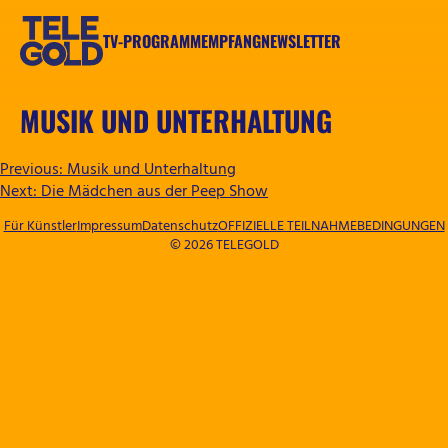
Zum
Inhalt
TV-PROGRAMM
EMPFANG
NEWSLETTER
springen
TELEGOLD
MUSIK UND UNTERHALTUNG
BEITRAGSNAVIGATION
Previous:
Musik und Unterhaltung
Next:
Die Mädchen aus der Peep Show
Für Künstler
Impressum
Datenschutz
OFFIZIELLE TEILNAHMEBEDINGUNGEN
© 2026 TELEGOLD