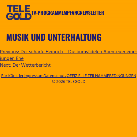
Zum
Inhalt
TV-PROGRAMM
EMPFANG
NEWSLETTER
springen
TELEGOLD
MUSIK UND UNTERHALTUNG
BEITRAGSNAVIGATION
Previous:
Der scharfe Heinrich – Die bumsfidelen Abenteuer einer
jungen Ehe
Next:
Der Wetterbericht
Für Künstler
Impressum
Datenschutz
OFFIZIELLE TEILNAHMEBEDINGUNGEN
© 2026 TELEGOLD