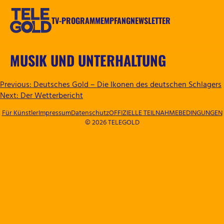
Zum
Inhalt
TV-PROGRAMM
EMPFANG
NEWSLETTER
springen
TELEGOLD
MUSIK UND UNTERHALTUNG
BEITRAGSNAVIGATION
Previous:
Deutsches Gold – Die Ikonen des deutschen Schlagers
Next:
Der Wetterbericht
Für Künstler
Impressum
Datenschutz
OFFIZIELLE TEILNAHMEBEDINGUNGEN
© 2026 TELEGOLD