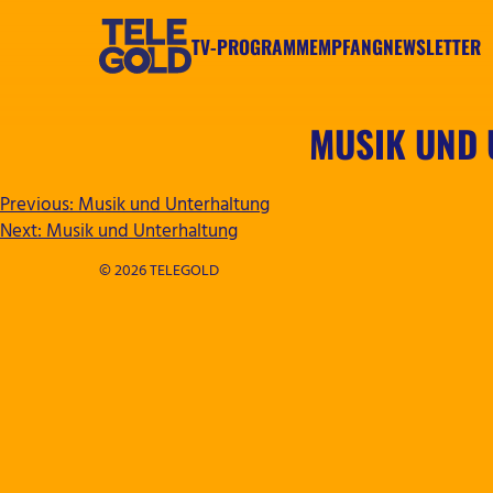
Zum
Inhalt
TV-PROGRAMM
EMPFANG
NEWSLETTER
springen
TELEGOLD
MUSIK UND
BEITRAGSNAVIGATION
Previous:
Musik und Unterhaltung
Next:
Musik und Unterhaltung
© 2026 TELEGOLD