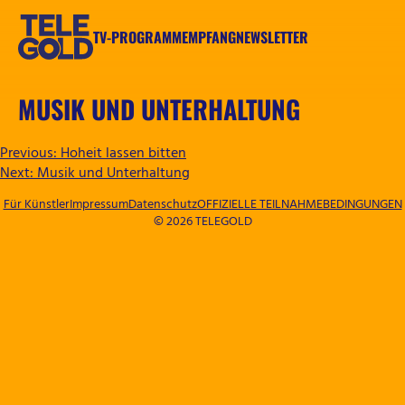
Zum
Inhalt
TV-PROGRAMM
EMPFANG
NEWSLETTER
springen
TELEGOLD
MUSIK UND UNTERHALTUNG
BEITRAGSNAVIGATION
Previous:
Hoheit lassen bitten
Next:
Musik und Unterhaltung
Für Künstler
Impressum
Datenschutz
OFFIZIELLE TEILNAHMEBEDINGUNGEN
© 2026 TELEGOLD