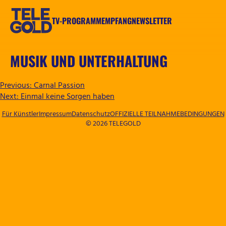
Zum
Inhalt
TV-PROGRAMM
EMPFANG
NEWSLETTER
springen
TELEGOLD
MUSIK UND UNTERHALTUNG
BEITRAGSNAVIGATION
Previous:
Carnal Passion
Next:
Einmal keine Sorgen haben
Für Künstler
Impressum
Datenschutz
OFFIZIELLE TEILNAHMEBEDINGUNGEN
© 2026 TELEGOLD