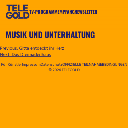
Zum
Inhalt
TV-PROGRAMM
EMPFANG
NEWSLETTER
springen
TELEGOLD
MUSIK UND UNTERHALTUNG
BEITRAGSNAVIGATION
Previous:
Gitta entdeckt ihr Herz
Next:
Das Dreimäderlhaus
Für Künstler
Impressum
Datenschutz
OFFIZIELLE TEILNAHMEBEDINGUNGEN
© 2026 TELEGOLD