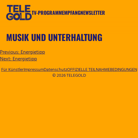
Zum
Inhalt
TV-PROGRAMM
EMPFANG
NEWSLETTER
springen
TELEGOLD
MUSIK UND UNTERHALTUNG
BEITRAGSNAVIGATION
Previous:
Energietipp
Next:
Energietipp
Für Künstler
Impressum
Datenschutz
OFFIZIELLE TEILNAHMEBEDINGUNGEN
© 2026 TELEGOLD