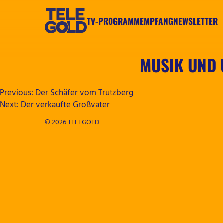
Zum
Inhalt
TV-PROGRAMM
EMPFANG
NEWSLETTER
springen
TELEGOLD
MUSIK UND
BEITRAGSNAVIGATION
Previous:
Der Schäfer vom Trutzberg
Next:
Der verkaufte Großvater
© 2026 TELEGOLD