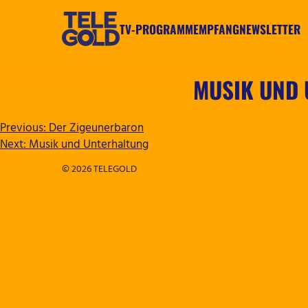
Zum
Inhalt
TV-PROGRAMM
EMPFANG
NEWSLETTER
springen
TELEGOLD
MUSIK UND
BEITRAGSNAVIGATION
Previous:
Der Zigeunerbaron
Next:
Musik und Unterhaltung
© 2026 TELEGOLD