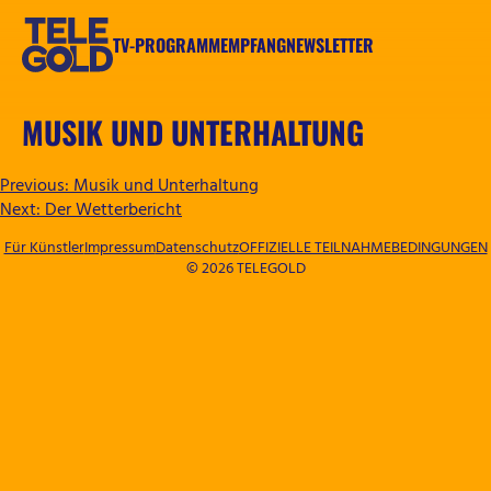
Zum
Inhalt
TV-PROGRAMM
EMPFANG
NEWSLETTER
springen
TELEGOLD
MUSIK UND UNTERHALTUNG
BEITRAGSNAVIGATION
Previous:
Musik und Unterhaltung
Next:
Der Wetterbericht
Für Künstler
Impressum
Datenschutz
OFFIZIELLE TEILNAHMEBEDINGUNGEN
© 2026 TELEGOLD