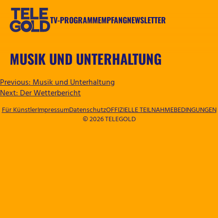
Zum
Inhalt
TV-PROGRAMM
EMPFANG
NEWSLETTER
springen
TELEGOLD
MUSIK UND UNTERHALTUNG
BEITRAGSNAVIGATION
Previous:
Musik und Unterhaltung
Next:
Der Wetterbericht
Für Künstler
Impressum
Datenschutz
OFFIZIELLE TEILNAHMEBEDINGUNGEN
© 2026 TELEGOLD